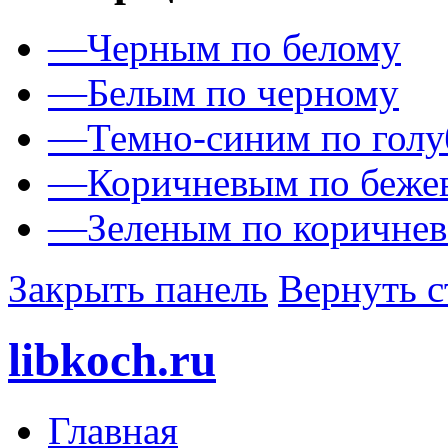
—
Черным по белому
—
Белым по черному
—
Темно-синим по гол
—
Коричневым по беже
—
Зеленым по коричне
Закрыть панель
Вернуть с
libkoch.ru
Главная