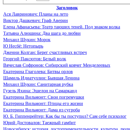
Заголовок
Ася Лавринович: Планы на лето
Виктор Дашкевич: Граф Аверин
Елена Афанасьева: Театр тающих теней. Под знаком волка
Татьяна Алюшина: Два шага до любви
Михаил Щукин: Морок
Ю Несбё: Нетопырь
Дженни Колган: Берег счастливых встреч
Георгий Паксютов: Белый волк
Вячеслав Софронов: Сибирский ковчег Менделеевых
Екатерина Глаголева: Битвы орлов
Шамиль Идиатуллин: Бывшая Ленина
Михаил Щукин: Санитарная рубка
Гузель Яхина: Эшелон на Самарканд
Екатерина Вильмонт: Свои погремушки
Екатерина Вильмонт: Птицы его жизни
Екатерина Вильмонт: Дама из сугроба
Ю. Б. Гиппенрейтер: Как бы ты поступил? Сам себе психолог
Юрий Достовалов: Таежный гамбит
Новосибирск: история, достопримечательности, культура, люд