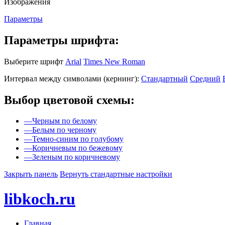
Изображения
Параметры
Параметры шрифта:
Выберите шрифт
Arial
Times New Roman
Интервал между символами (кернинг):
Стандартный
Средний
Выбор цветовой схемы:
—
Черным по белому
—
Белым по черному
—
Темно-синим по голубому
—
Коричневым по бежевому
—
Зеленым по коричневому
Закрыть панель
Вернуть стандартные настройки
libkoch.ru
Главная