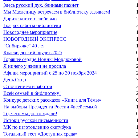
Здесь русский дух, блинами пахнет
Мы Масленицу встречаем в библиотеку зазываем!
Дарите книги с любовью
График работы библиотеки
Новогоднее мероприятие
НОВОГОДНИЙ ЭКСПРЕСС
"Сибирячке" 40 лет
Краеведческий эрудит-2025
Горящее сердце Нонны Мордюковой
Я ничего у жизни не просила
Афиша мероприятий с 25 по 30 ноября 2024
День Отца
С почтением и заботой
Всей семьей в библиотеку!
Конкурс детских рассказов «Книга для Тёмы»
На выборы Президента России #всейсемьей
То, чего мы долго ждали!
Истоки русской письменности
МК по изготовлению скетчбука
Тотальный тест «Доступная среда»