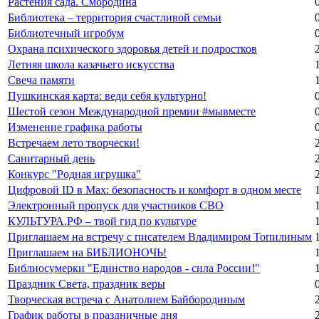
Растения сада. Смородина
Библиотека – территория счастливой семьи
Библиотечный игробум
Охрана психического здоровья детей и подростков
Летняя школа казачьего искусства
Свеча памяти
Пушкинская карта: веди себя культурно!
Шестой сезон Международной премии #мывместе
Изменение графика работы
Встречаем лето творчески!
Санитарный день
Конкурс "Родная игрушка"
Цифровой ID в Max: безопасность и комфорт в одном месте
Электронный пропуск для участников СВО
КУЛЬТУРА.РФ – твой гид по культуре
Приглашаем на встречу с писателем Владимиром Топилиным
Приглашаем на БИБЛИОНОЧЬ!
Библиосумерки "Единство народов - сила России!"
Праздник Света, праздник веры
Творческая встреча с Анатолием Байбородиным
График работы в праздничные дня