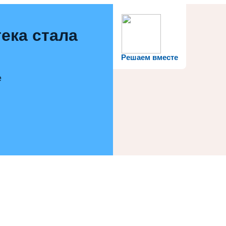
ека стала
Решаем вместе
е