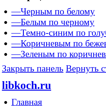
—
Черным по белому
—
Белым по черному
—
Темно-синим по гол
—
Коричневым по беже
—
Зеленым по коричне
Закрыть панель
Вернуть с
libkoch.ru
Главная