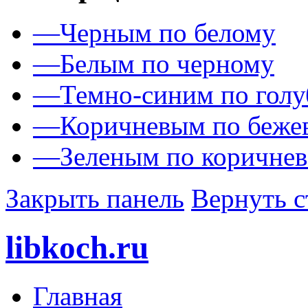
—
Черным по белому
—
Белым по черному
—
Темно-синим по гол
—
Коричневым по беже
—
Зеленым по коричне
Закрыть панель
Вернуть с
libkoch.ru
Главная