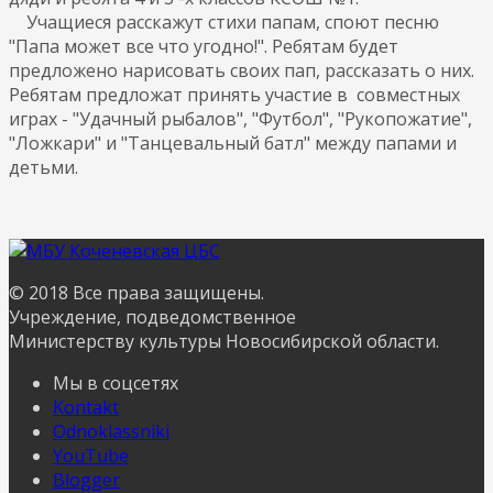
Учащиеся расскажут стихи папам, споют песню
"Папа может все что угодно!". Ребятам будет
предложено нарисовать своих пап, рассказать о них.
Ребятам предложат принять участие в совместных
играх - "Удачный рыбалов", "Футбол", "Рукопожатие",
"Ложкари" и "Танцевальный батл" между папами и
детьми.
© 2018 Все права защищены.
Учреждение, подведомственное
Министерству культуры Новосибирской области.
Мы в соцсетях
Kontakt
Odnoklassniki
YouTube
Blogger