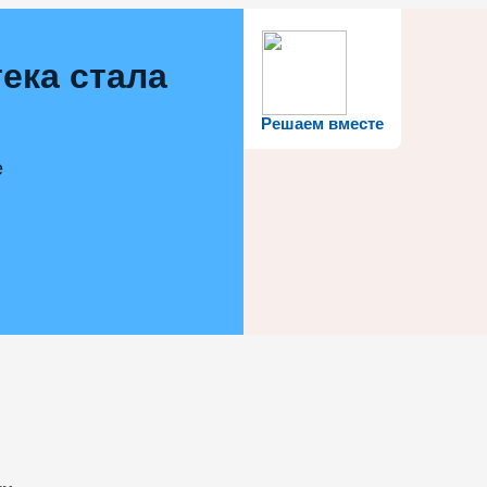
ека стала
Решаем вместе
е