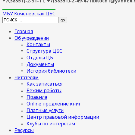
+7(38351)-2-31-11, +7(38351)-2-49-47 libkoch1@yandex.
МБУ Коченевская ЦБС
Главная
Об учреждении
Контакты
Структура ЦБС
Отделы ЦБ
Документы
История библиотеки
Читателям
Как записаться
Режим работы
Правила
Online продление книг
Платные услуги
Центр правовой информации
Клубы по интересам
Ресурсы