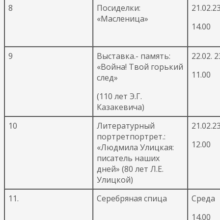
8
Посиделки:
21.02.23
«Масленица»
14.00
9
Выставка.- память:
22.02. 2
«Война! Твой горький
11.00
след»
(110 лет Э.Г.
Казакевича)
10
Литературный
21.02.23
портретпортрет.:
12.00
«Людмила Улицкая:
писатель наших
дней» (80 лет Л.Е.
Улицкой)
11.
Серебряная спица
Среда
14.00