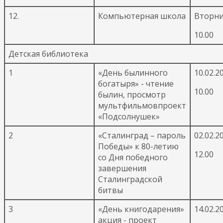
12.
Компьютерная школа
Вторни
10.00
Детская библиотека
1
«День былинного
10.02.2
богатыря» - чтение
10.00
былин, просмотр
мультфильмовпроект
«Подсолнушек»
2
«Сталинград – пароль
02.02.2
Победы» к 80-летию
12.00
со Дня победного
завершения
Сталинградской
битвы
3
«День книгодарения»
14.02.2
акция - проект