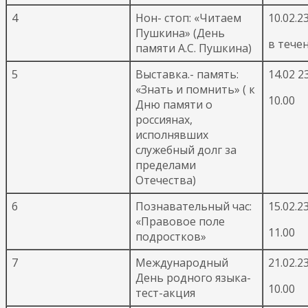
4
Нон- стоп: «Читаем
10.02.23
Пушкина» (День
в тече
памяти А.С. Пушкина)
5
Выставка.- память:
14.02 23
«Знать и помнить» ( к
10.00
Дню памяти о
россиянах,
исполнявших
служебный долг за
пределами
Отечества)
6
Познавательный час:
15.02.23
«Правовое поле
11.00
подростков»
7
Международный
21.02.23
День родного языка-
10.00
тест-акция