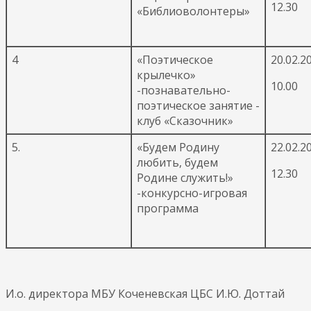
12.30
«Библиоволонтеры»
4
«Поэтическое
20.02.2
крылечко»
10.00
-познавательно-
поэтическое занятие -
клуб «Сказочник»
5.
«Будем Родину
22.02.2
любить, будем
12.30
Родине служить!»
-конкурсно-игровая
программа
И.о. директора МБУ Коченевская ЦБС И.Ю. Доттай